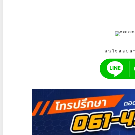
สนใจสอบถา