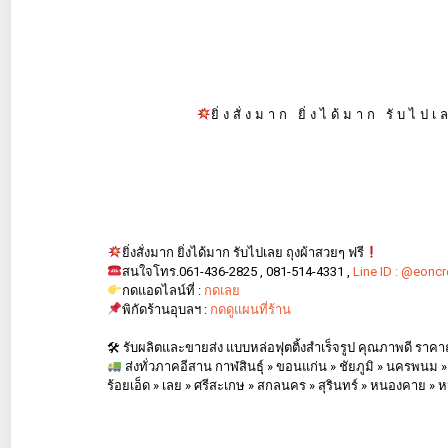
ยิ่งสั่งมาก ยิ่งได้มาก รับไปเ
ยิ่งสั่งมาก ยิ่งได้มาก รับไปเลย ถุงผ้าสวยๆ ฟรี
สนใจโทร.061-436-2825 , 081-514-4331 ,
Line ID : @eoncr
กดแอดไลน์ที่ :
กดเลย
พิกัดร้านอุบลฯ :
กดดูแผนที่ร้าน
🛠 รับผลิตและขายส่ง แบบหล่อฟุตติ้งสำเร็จรูป คุณภาพดี ราคา
ส่งทั่วภาคอีสาน กาฬสินธุ์ » ขอนแก่น » ชัยภูมิ » นครพนม 
ร้อยเอ็ด » เลย » ศรีสะเกษ » สกลนคร » สุรินทร์ » หนองคาย » 