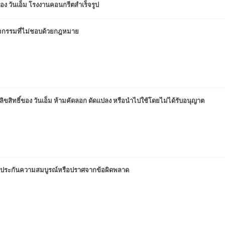
รของ วันเอ็ม โรงงานคอนกรีตสำเร็จรูป
กิจกรรมที่ไม่ชอบด้วยกฎหมาย
นลิขสิทธิ์ของ วันเอ็ม ห้ามคัดลอก ดัดแปลง หรือนำไปใช้โดยไม่ได้รับอนุญาต
่รับประกันความสมบูรณ์หรือปราศจากข้อผิดพลาด