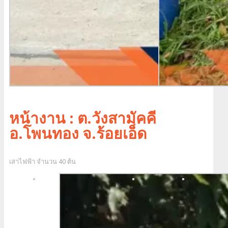
หน้างาน : ต.วังสามัคคี
อ.โพนทอง จ.ร้อยเอ็ด
เสาไฟฟ้า จำนวน 40 ต้น