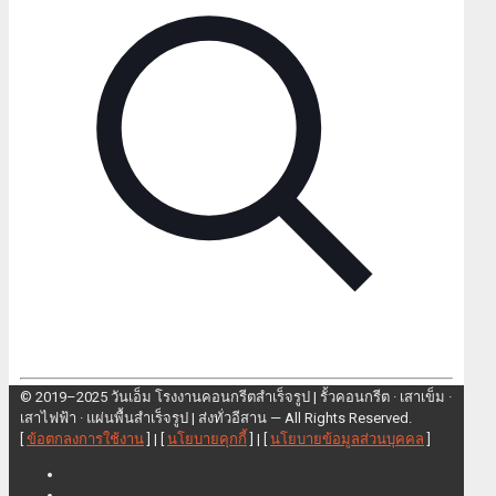
© 2019–2025 วันเอ็ม โรงงานคอนกรีตสำเร็จรูป | รั้วคอนกรีต · เสาเข็ม ·
เสาไฟฟ้า · แผ่นพื้นสำเร็จรูป | ส่งทั่วอีสาน — All Rights Reserved.
[
ข้อตกลงการใช้งาน
] | [
นโยบายคุกกี้
] | [
นโยบายข้อมูลส่วนบุคคล
]