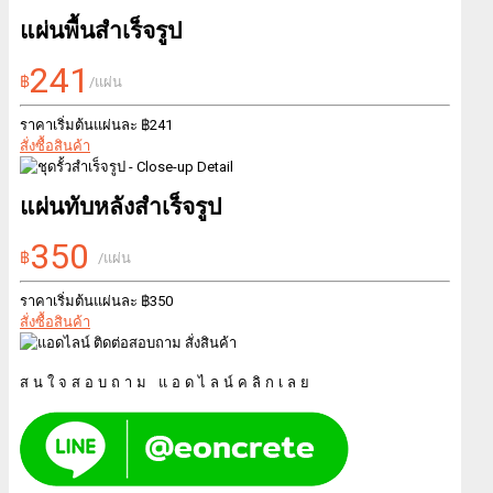
แผ่นพื้นสำเร็จรูป
241
฿
/แผ่น
ราคาเริ่มต้นแผ่นละ ฿241
สั่งซื้อสินค้า
แผ่นทับหลังสำเร็จรูป
350
฿
/แผ่น
ราคาเริ่มต้นแผ่นละ ฿350
สั่งซื้อสินค้า
สนใจสอบถาม แอดไลน์คลิกเลย