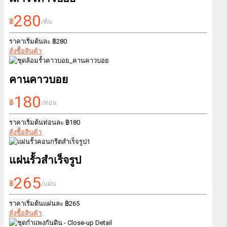
280
฿
/ต้น
ราคาเริ่มต้นละ ฿280
สั่งซื้อสินค้า
คานคาวบอย
180
฿
/ท่อน
ราคาเริ่มต้นท่อนละ ฿180
สั่งซื้อสินค้า
แผ่นรั้วสำเร็จรูป
265
฿
/แผ่น
ราคาเริ่มต้นแผ่นละ ฿265
สั่งซื้อสินค้า