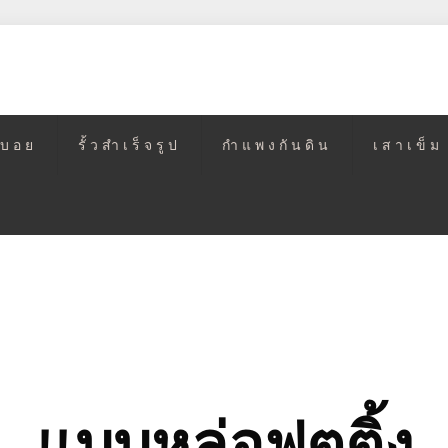
วบอย
รั้วสำเร็จรูป
กำแพงกันดิน
เสาเข็ม
แบบหล่อฟุตติ้ง