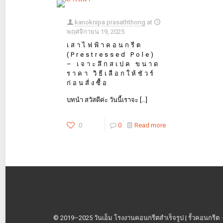
kanoknipa prasaththong
at
พฤศจิกายน 19, 2025
เสาไฟฟ้าคอนกรีต
(Prestressed Pole)
– เจาะลึกสเปค ขนาด
ราคา วิธีเลือกให้ชัวร์
ก่อนสั่งซื้อ
บทนำ สวัสดีค่ะ วันนี้เราจะ
[…]
0
0
Read more
© 2019–2025 วันเอ็ม โรงงานคอนกรีตสำเร็จรูป | รั้วคอนกรีต · เสา