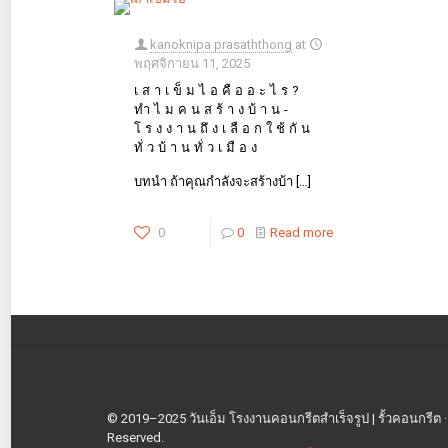
kanoknipa prasaththong
at
พฤศจิกายน 11, 2025
เสาเข็มไอคืออะไร?
ทำไมคนสร้างบ้าน-
โรงงานถึงเลือกใช้กัน
ทั่วบ้านทั่วเมือง
บทนำ ถ้าคุณกำลังจะสร้างบ้า
[…]
0
0
Read more
© 2019–2025 วันเอ็ม โรงงานคอนกรีตสำเร็จรูป | รั้วคอนกรีต · เสา
Reserved.