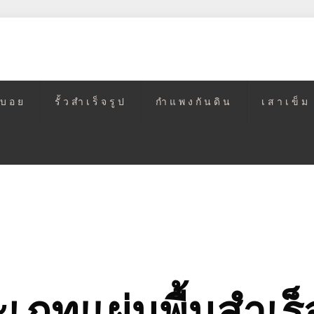
วบอย
รั้วสำเร็จรูป
กำแพงกันดิน
เสาเข็ม
เภทแผ่นพื้นสำเร็