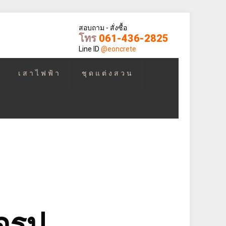
สอบถาม - สั่งซื้อ
โทร
061-436-2825
Line ID
@eoncrete
เสาไฟฟ้า
ชุดแต่งสวน
จรูป